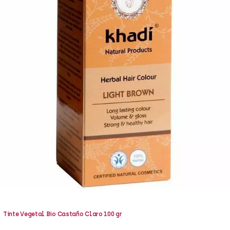
ÁPICES DE OJOS
SÉ
JA
ÁSCARAS DE PESTAÑAS
SÉ
MA
OMBRAS DE OJOS
PR
Tinte Vegetal Bio Castaño Claro 100 gr