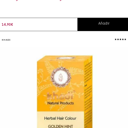
Añadir
14,90
€
KHADI