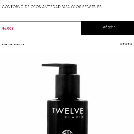
CONTORNO DE OJOS ANTIEDAD PARA OJOS SENSIBLES
Añadir
46,00
€
TWELVE BEAUTY