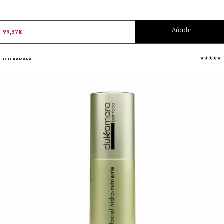
Añadir
99,37
€
DULKAMARA