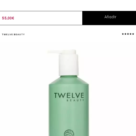
Añadir
55,00
€
TWELVE BEAUTY