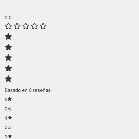
0,0
Basado en 0 reseñas.
5
0%
4
0%
3