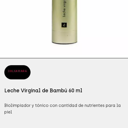
ÁPICES DE OJOS
SÉR
JAB
ÁSCARAS DE PESTAÑAS
SÉR
MAN
OMBRAS DE OJOS
PRO
DULKAMARA
Leche Virginal de Bambú 60 ml
Biolimpiador y tónico con cantidad de nutrientes para la
piel