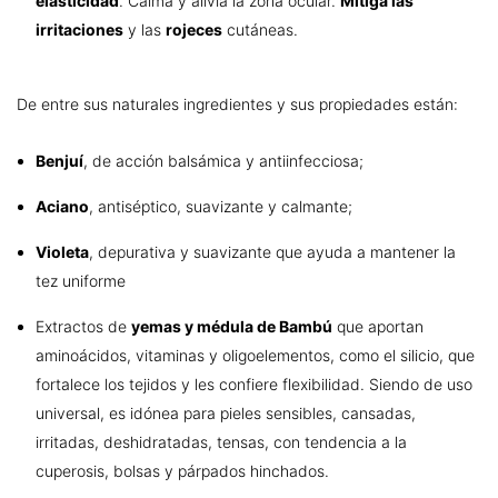
elasticidad
. Calma y alivia la zona ocular.
Mitiga las
irritaciones
y las
rojeces
cutáneas.
De entre sus naturales ingredientes y sus propiedades están:
Benjuí
, de acción balsámica y antiinfecciosa;
Aciano
, antiséptico, suavizante y calmante;
Violeta
, depurativa y suavizante que ayuda a mantener la
tez uniforme
Extractos de
yemas y médula de Bambú
que aportan
aminoácidos, vitaminas y oligoelementos, como el silicio, que
fortalece los tejidos y les confiere flexibilidad. Siendo de uso
universal, es idónea para pieles sensibles, cansadas,
irritadas, deshidratadas, tensas, con tendencia a la
cuperosis, bolsas y párpados hinchados.