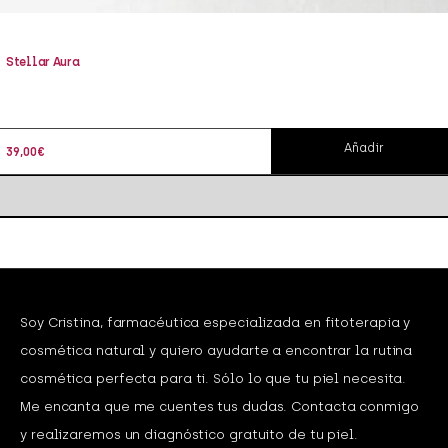
Stellar Aura
Añadir
39,00
€
Soy Cristina, farmacéutica especializada en fitoterapia y
cosmética natural y quiero ayudarte a encontrar la rutina
cosmética perfecta para ti. Sólo lo que tu piel necesita.
Me encanta que me cuentes tus dudas. Contacta conmigo
y realizaremos un diagnóstico gratuito de tu piel.