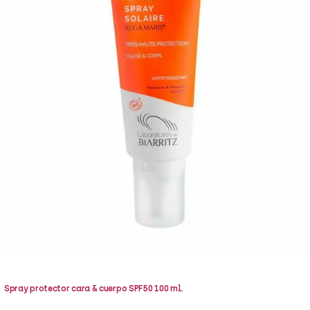
ÁPICES DE OJOS
SÉ
JA
ÁSCARAS DE PESTAÑAS
SÉ
MA
OMBRAS DE OJOS
PR
Spray protector cara & cuerpo SPF50 100 ml.