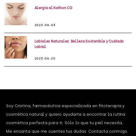
Alergia al Kathon CG
2023-08-03
Labiales Naturales: Belleza Sostenible y Cuidado
Labial
2023-06-20
Soy Cristina, farmacéutica especializada en fitoterapia y
cosmética natural y quiero ayudarte a encontrar la rutina
cosmética perfecta para ti. Sólo lo que tu piel necesita.
Me encanta que me cuentes tus dudas. Contacta conmigo