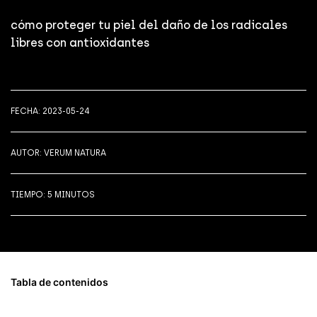
ÁPICES DE OJOS
SÉR
JAB
cómo proteger tu piel del daño de los radicales
ÁSCARAS DE PESTAÑAS
SÉR
MAN
libres con antioxidantes
OMBRAS DE OJOS
PRO
FECHA: 2023-05-24
AUTOR: VERUM NATURA
TIEMPO: 5 MINUTOS
Tabla de contenidos