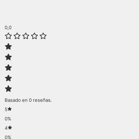
0,0
Basado en 0 reseñas.
5
0%
4
0%