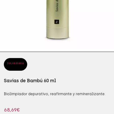
ÁPICES DE OJOS
SÉR
JAB
ÁSCARAS DE PESTAÑAS
SÉR
MAN
OMBRAS DE OJOS
PRO
DULKAMARA
Savias de Bambú 60 ml
Biolimpiador depurativo, reafirmante y remineralizante
68,69
€