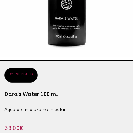
ÁPICES DE OJOS
SÉR
JAB
ÁSCARAS DE PESTAÑAS
SÉR
MAN
OMBRAS DE OJOS
PRO
TWELVE BEAUTY
Dara’s Water 100 ml
Agua de limpieza no micelar
38,00
€