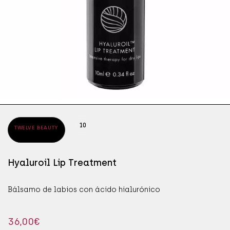
ÁPICES DE OJOS
SÉR
JAB
ÁSCARAS DE PESTAÑAS
SÉR
MAN
OMBRAS DE OJOS
PRO
10
TWELVE BEAUTY
Hyaluroil Lip Treatment
Bálsamo de labios con ácido hialurónico
36,00
€