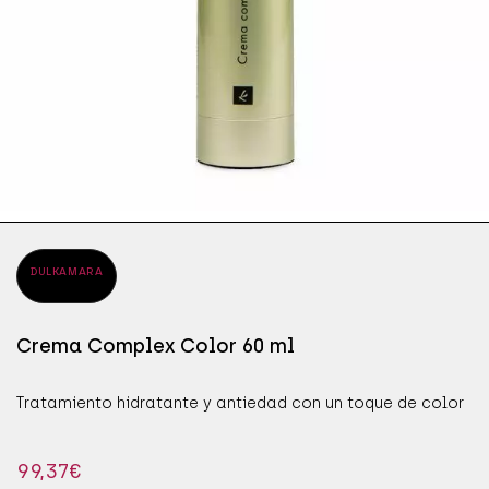
ÁPICES DE OJOS
SÉR
JAB
ÁSCARAS DE PESTAÑAS
SÉR
MAN
OMBRAS DE OJOS
PRO
DULKAMARA
Crema Complex Color 60 ml
Tratamiento hidratante y antiedad con un toque de color
99,37
€