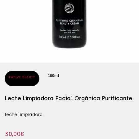
ÁPICES DE OJOS
SÉR
JAB
ÁSCARAS DE PESTAÑAS
SÉR
MAN
OMBRAS DE OJOS
PRO
100ml
TWELVE BEAUTY
Leche Limpiadora Facial Orgánica Purificante
leche limpiadora
30,00
€