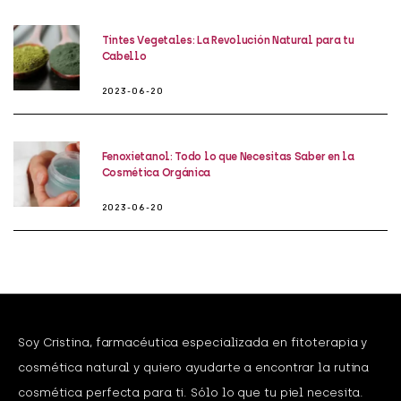
Tintes Vegetales: La Revolución Natural para tu
Cabello
2023-06-20
Fenoxietanol: Todo lo que Necesitas Saber en la
Cosmética Orgánica
2023-06-20
Soy Cristina, farmacéutica especializada en fitoterapia y
cosmética natural y quiero ayudarte a encontrar la rutina
cosmética perfecta para ti. Sólo lo que tu piel necesita.