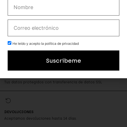
ENVÍO 24-48 HORAS
Envío en 24-48 horas a península y baleares
ENVÍOS GRATIS...
He leído y acepto la política de privacidad
Envíos gratis a partir de 49 € en península.
Suscríbeme
PAGO SEGURO
Tus datos protegidos con transferencia de datos SSL
DEVOLUCIONES
Aceptamos devoluciones hasta 14 días.