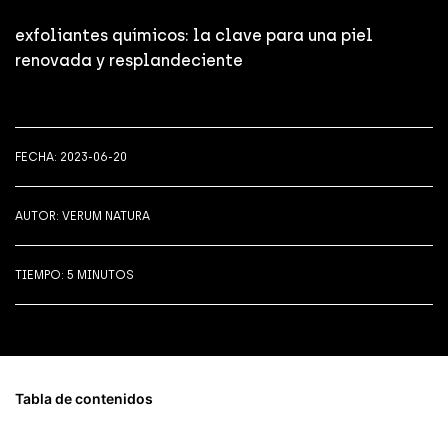
ÁPICES DE OJOS
SÉR
JAB
exfoliantes químicos: la clave para una piel
ÁSCARAS DE PESTAÑAS
SÉR
MAN
renovada y resplandeciente
OMBRAS DE OJOS
PRO
FECHA: 2023-06-20
AUTOR: VERUM NATURA
TIEMPO: 5 MINUTOS
Tabla de contenidos