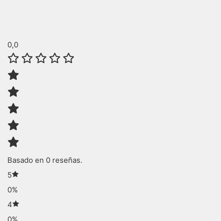
0,0
Basado en 0 reseñas.
5
0%
4
0%