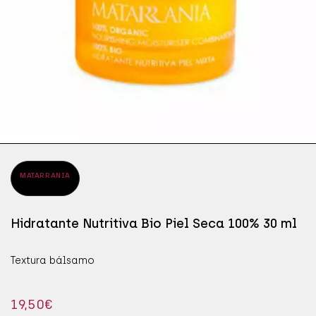
ÁPICES DE OJOS
SÉR
JAB
ÁSCARAS DE PESTAÑAS
SÉR
MAN
OMBRAS DE OJOS
PRO
MATARRANIA
Hidratante Nutritiva Bio Piel Seca 100% 30 ml
Textura bálsamo
19,50
€