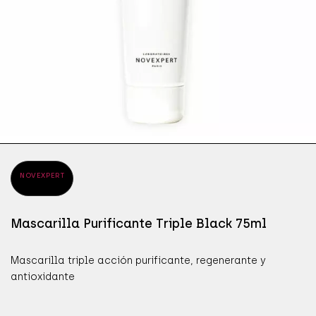
ÁPICES DE OJOS
SÉR
JAB
ÁSCARAS DE PESTAÑAS
SÉR
MAN
OMBRAS DE OJOS
PRO
NOVEXPERT
Mascarilla Purificante Triple Black 75ml
Mascarilla triple acción purificante, regenerante y
antioxidante