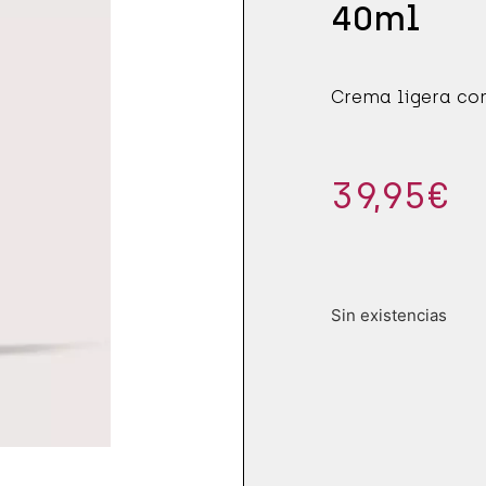
CCIÓN SOLAR
E ÍNTIMA
40ml
S
ES SÓLIDOS
Crema ligera con
 DE PESTAÑAS
 Y PIES
CCIÓN SOLAR
39,95
€
Sin existencias