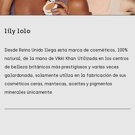
ÁPICES DE OJOS
SÉ
JA
ÁSCARAS DE PESTAÑAS
SÉ
MA
OMBRAS DE OJOS
PR
lily lolo
Desde Reino Unido llega esta marca de cosméticos, 100%
natural, de la mano de Vikki Khan. Utilizada en los centros
de belleza británicos más prestigiosos y varias veces
galardonada, solamente utiliza en la fabricación de sus
cosméticos ceras, mantecas, aceites y pigmentos
minerales únicamente.