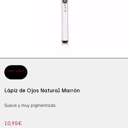
ÁPICES DE OJOS
SÉR
JAB
ÁSCARAS DE PESTAÑAS
SÉR
MAN
OMBRAS DE OJOS
PRO
LILY LOLO
Lápiz de Ojos Natural Marrón
Suave y muy pigmentado
10,95
€