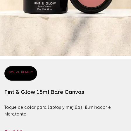
ÁPICES DE OJOS
SÉR
JAB
ÁSCARAS DE PESTAÑAS
SÉR
MAN
OMBRAS DE OJOS
PRO
TWELVE BEAUTY
Tint & Glow 15ml Bare Canvas
Toque de color para labios y mejillas, iluminador e
hidratante