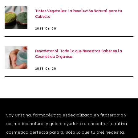
Tintes Vegetales: La Revolución Natural para tu
Cabello
2023-06-20
Fenoxietanol: Todo lo que Necesitas Saber en la
Cosmética Orgánica
2023-06-20
Soy Cristina, farmacéutica especializada en fitoterapia y
cosmética natural y quiero ayudarte a encontrar la rutina
cosmética perfecta para ti. Sólo lo que tu piel necesita.