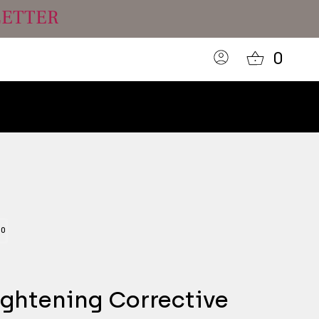
LETTER
0
30
ightening Corrective