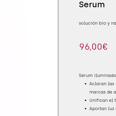
CCIÓN SOLAR
E ÍNTIMA
Serum
S
ES SÓLIDOS
solución bio y n
 DE PESTAÑAS
 Y PIES
CCIÓN SOLAR
96,00
€
Sérum iluminador
Aclaran las
marcas de a
Unifican el 
Aportan luz