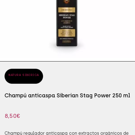
ÁPICES DE OJOS
SÉR
JAB
ÁSCARAS DE PESTAÑAS
SÉR
MAN
OMBRAS DE OJOS
PRO
NATURA SIBERICA
Champú anticaspa Siberian Stag Power 250 ml
8,50
€
Champú regulador anticaspa con extractos orgánicos de