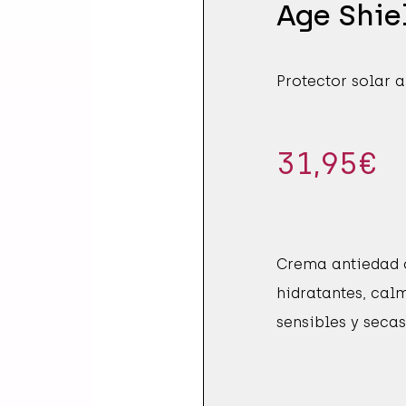
CCIÓN SOLAR
E ÍNTIMA
Age Shie
S
ES SÓLIDOS
Protector solar a
 DE PESTAÑAS
 Y PIES
CCIÓN SOLAR
31,95
€
Crema antiedad c
hidratantes, cal
sensibles y secas