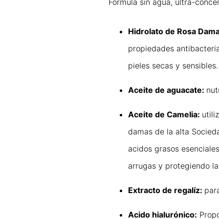
Fórmula sin agua, ultra-conce
Hidrolato de Rosa Dam
propiedades antibacteria
pieles secas y sensibles.
Aceite de aguacate:
nut
Aceite de Camelia:
util
damas de la alta Socieda
acidos grasos esenciales
arrugas y protegiendo la
Extracto de regalíz:
par
Acido hialurónico:
Propo