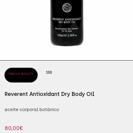
ÁPICES DE OJOS
SÉR
JAB
ÁSCARAS DE PESTAÑAS
SÉR
MAN
OMBRAS DE OJOS
PRO
100
TWELVE BEAUTY
Reverent Antioxidant Dry Body Oil
aceite corporal botánico
80,00
€